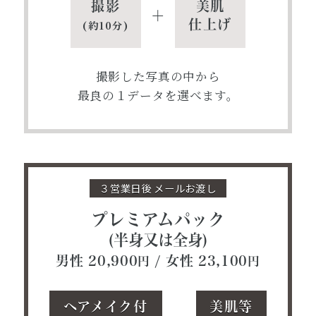
撮影
美肌
＋
仕上げ
(約10分)
撮影した写真の中から
最良の１データを選べます。
３営業日後 メールお渡し
プレミアムパック
(半身又は全身)
男性 20,900
/ 女性 23,100
円
円
ヘアメイク付
美肌等