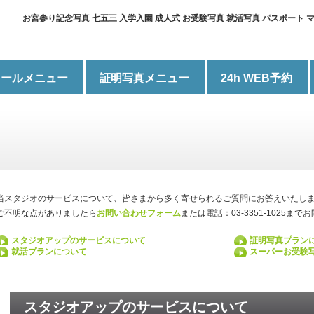
お宮参り記念写真 七五三 入学入園 成人式 お受験写真 就活写真 パスポート
ィールメニュー
証明写真メニュー
24h WEB予約
当スタジオのサービスについて、皆さまから多く寄せられるご質問にお答えいたし
ご不明な点がありましたら
お問い合わせフォーム
または電話：03-3351-1025ま
スタジオアップのサービスについて
証明写真プラン
就活プランについて
スーパーお受験
スタジオアップのサービスについて