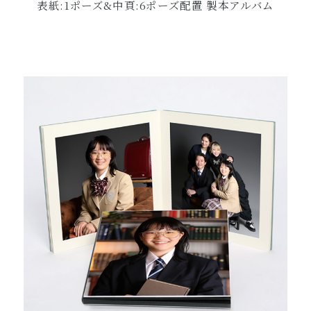
表紙:1ポーズ&中頁:6ポーズ配置 製本アルバム