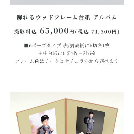
飾れるウッドフレーム台紙 アルバム
65,000
撮影料込
円(税込 71,500円)
■6ポーズタイプ:表/裏表紙に6切各1枚
＋中台紙に6切4枚＝計6枚
フレーム色はチークとナチュラルから選べます